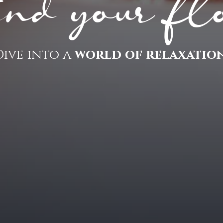
nd your fl
Dive into a
world of relaxation