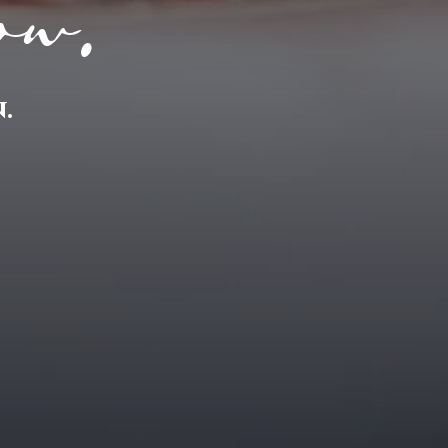
ow.
.