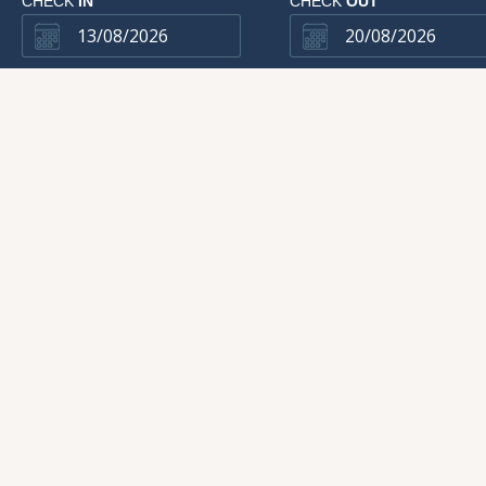
CHECK
IN
CHECK
OUT
OFFERTE PE
BENESSERE 
Trovate l'offerta giu
benessere nel paesa
dell'UNESCO