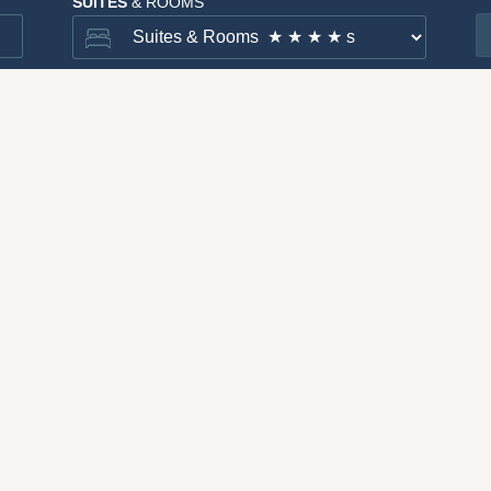
SUITES
& ROOMS
R LA VOSTRA VACAN
NEL RESORT A SEST
sta per la Vostra vacanza sciistica, 
ggio montano delle Dolomiti, Patri