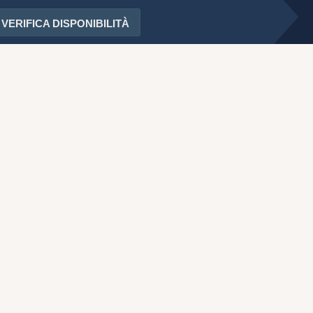
ZA
VERIFICA DISPONIBILITÀ
O
escursionistica o di
monio Mondiale