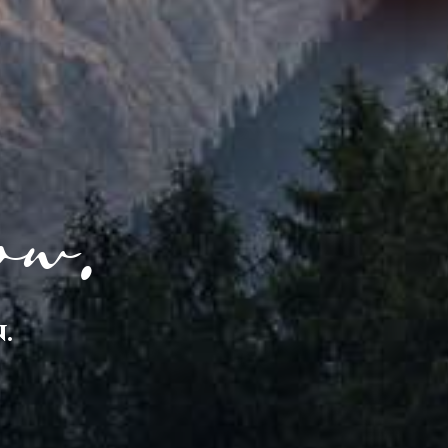
ow.
.