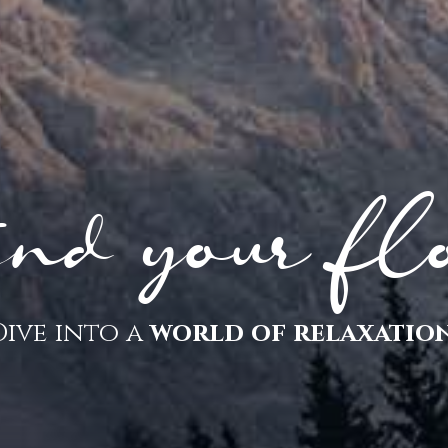
nd your fl
Dive into a
world of relaxation